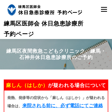
コ
ン
メニュ
テ
ン
練馬区医師会 休日急患診療所
ツ
へ
予約ページ
ス
キ
ッ
練馬区夜間救急こどもクリニック、練馬・
プ
石神井休日急患診療所のご予約
麻しん（はしか）
が疑われる場合について
発熱、発疹等の症状から「麻しん（はしか）」が疑われる
来院される前に、必ず電話にてご連絡
場合は、