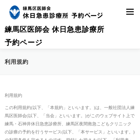
コ
ン
メニュ
テ
ン
練馬区医師会 休日急患診療所
ツ
へ
予約ページ
ス
キ
ッ
利用規約
プ
利用規約
この利用規約(以下、「本規約」といいます。)は、一般社団法人練
馬区医師会(以下、「当会」といいます。)がこのウェブサイト上で
練馬・石神井休日急患診療所、練馬区夜間救急こどもクリニック
の診療の予約を行うサービス(以下、「本サービス」といいます。)